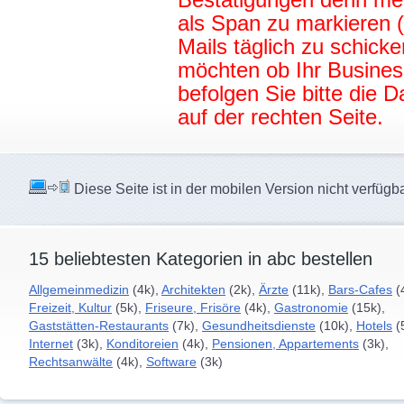
als Span zu markieren 
Mails täglich zu schicke
möchten ob Ihr Busines
befolgen Sie bitte die 
auf der rechten Seite.
Diese Seite ist in der mobilen Version nicht verfügba
15 beliebtesten Kategorien in abc bestellen
Allgemeinmedizin
(4k),
Architekten
(2k),
Ärzte
(11k),
Bars-Cafes
(
Freizeit, Kultur
(5k),
Friseure, Frisöre
(4k),
Gastronomie
(15k),
Gaststätten-Restaurants
(7k),
Gesundheitsdienste
(10k),
Hotels
(
Internet
(3k),
Konditoreien
(4k),
Pensionen, Appartements
(3k),
Rechtsanwälte
(4k),
Software
(3k)