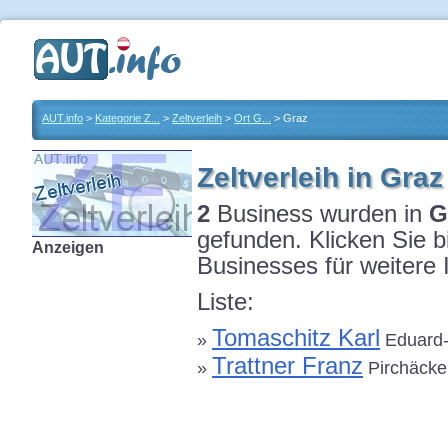
AUT.info
>
Kategorie Z...
>
Zeltverleih
>
Ort G...
> Graz
Zeltverleih in Graz
2
Business wurden in
G
gefunden. Klicken Sie 
Anzeigen
Businesses für weitere 
Liste:
Tomaschitz Karl
»
Eduard-
Trattner Franz
»
Pirchäcker