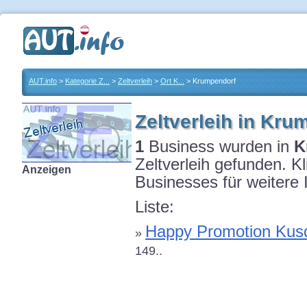
AUT.info
>
Kategorie Z...
>
Zeltverleih
>
Ort K...
> Krumpendorf
Zeltverleih in Kru
1
Business wurden in
K
Zeltverleih gefunden. K
Anzeigen
Businesses für weitere 
Liste:
Happy Promotion Kus
»
149..